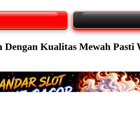
Dengan Kualitas Mewah Pasti